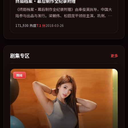
终局档案·幕后制作全纪录附赠
《终局档案·幕后制作全纪录附赠》由奉俊昊执导，中国大
陆参与出品与发行。梁朝伟、松田龙平领衔主演，巩俐、王
景春、菊地凛子联袂出演。在罪案类型框架下完成对时代焦
171,930
热度
7.1
分
2018-03-26
虑的隐喻表达。全片以「犯罪」类型为骨架，在叙事、表演
与视听上力求统一。定于 2018-01-24 在内地院线及主流平
台同步亮相，2018 年度话题片中口碑稳健，适合喜欢强情
节与人物弧光的观众完整观看。
剧集专区
更多
院线