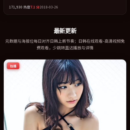
子联袂出演。在罪案类型框架下完成对时代焦虑的隐喻表达。全片
171,930
热度
7.1
分
2018-03-26
以「犯罪」类型为骨架，在叙事、表演与视听上力求统一。定于
2018-01-24 在内地院线及主流平台同步亮相，2018 年度话题片中口
碑稳健，适合喜欢强情节与人物弧光的观众完整观看。
最新更新
元数据与海报位每日对齐日韩上新节奏；日韩在线观看-高清视频免
费观看，少跳转直达播放与详情
独播