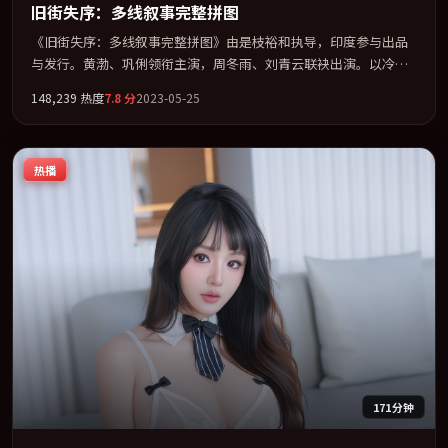
旧街失序：多线叙事完整拼图
《旧街失序：多线叙事完整拼图》由是枝裕和执导，印度参与出品
与发行。黄渤、巩俐领衔主演，周冬雨、刘青云联袂出演。以冷峻
镜头剖开都市缝隙里的人性温度。全片以「科幻」类型为骨架，在
148,239
热度
7.8
分
2023-05-25
叙事、表演与视听上力求统一。定于 2023-10-21 在内地院线及主流
平台同步亮相，2023 年度话题片中口碑稳健，适合喜欢强情节与人
物弧光的观众完整观看。
热播
171分钟