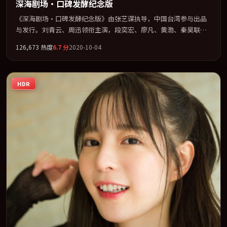
深海剧场·口碑发酵纪念版
《深海剧场·口碑发酵纪念版》由张艺谋执导，中国台湾参与出品
与发行。刘青云、周迅领衔主演，段奕宏、廖凡、黄渤、秦昊联袂
出演。节奏凌厉，情绪在克制与爆发之间精准摆荡。全片以「悬
126,673
热度
6.7
分
2020-10-04
疑」类型为骨架，在叙事、表演与视听上力求统一。定于 2020-01-
06 在内地院线及主流平台同步亮相，2020 年度话题片中口碑稳健，
适合喜欢强情节与人物弧光的观众完整观看。
HDR