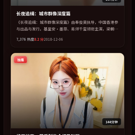
长夜追缉：城市群像深度篇
《长夜追缉：城市群像深度篇》由奉俊昊执导，中国香港参
与出品与发行。基里安·墨菲、易烊千玺领衔主演，梁朝
伟、谭卓联袂出演。节奏凌厉，情绪在克制与爆发之间精准
7,376
热度
8.2
分
2018-12-06
摆荡。全片以「战争」类型为骨架，在叙事、表演与视听上
力求统一。定于 2018-11-20 在内地院线及主流平台同步亮
相，2018 年度话题片中口碑稳健，适合喜欢强情节与人物
独播
弧光的观众完整观看。
144分钟