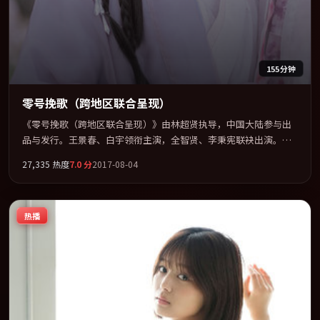
155分钟
零号挽歌（跨地区联合呈现）
《零号挽歌（跨地区联合呈现）》由林超贤执导，中国大陆参与出
品与发行。王景春、白宇领衔主演，全智贤、李秉宪联袂出演。多
条时间线交织，真相在最后一刻才缓缓合拢。全片以「传记」类型
27,335
热度
7.0
分
2017-08-04
为骨架，在叙事、表演与视听上力求统一。定于 2017-02-22 在内地
院线及主流平台同步亮相，2017 年度话题片中口碑稳健，适合喜欢
强情节与人物弧光的观众完整观看。
热播