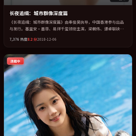
长夜追缉：城市群像深度篇
《长夜追缉：城市群像深度篇》由奉俊昊执导，中国香港参与出品
与发行。基里安·墨菲、易烊千玺领衔主演，梁朝伟、谭卓联袂出
演。节奏凌厉，情绪在克制与爆发之间精准摆荡。全片以「战争」
7,376
热度
8.2
分
2018-12-06
类型为骨架，在叙事、表演与视听上力求统一。定于 2018-11-20 在
内地院线及主流平台同步亮相，2018 年度话题片中口碑稳健，适合
喜欢强情节与人物弧光的观众完整观看。
连载中