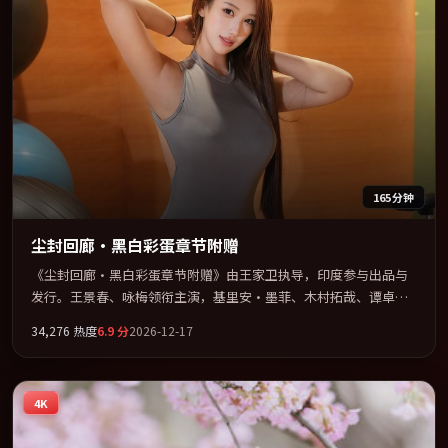
165分钟
尘封回廊·黑白彩蛋章节附赠
《尘封回廊·黑白彩蛋章节附赠》由王家卫执导，印度参与出品与
发行。王景春、咏梅领衔主演，基里安·墨菲、木村拓哉、谭卓联
袂出演。在罪案类型框架下完成对时代焦虑的隐喻表达。全片以
34,276
热度
6.9
分
2026-12-17
「爱情」类型为骨架，在叙事、表演与视听上力求统一。定于
2026-11-23 在内地院线及主流平台同步亮相，2026 年度话题片中口
碑稳健，适合喜欢强情节与人物弧光的观众完整观看。
4K