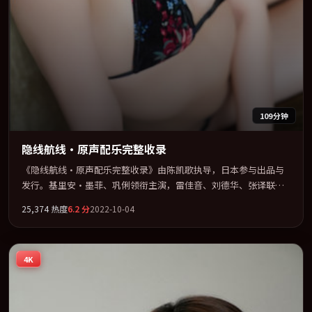
109分钟
隐线航线·原声配乐完整收录
《隐线航线·原声配乐完整收录》由陈凯歌执导，日本参与出品与
发行。基里安·墨菲、巩俐领衔主演，雷佳音、刘德华、张译联袂
出演。群像并立，每个人物都背负不可告人的过去。全片以「战
25,374
热度
6.2
分
2022-10-04
争」类型为骨架，在叙事、表演与视听上力求统一。定于 2022-08-
06 在内地院线及主流平台同步亮相，2022 年度话题片中口碑稳健，
适合喜欢强情节与人物弧光的观众完整观看。
4K