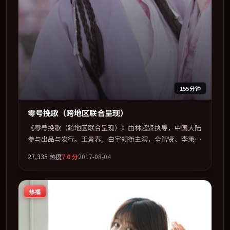
155分钟
零号挽歌（跨地区联合呈现）
《零号挽歌（跨地区联合呈现）》由林超贤执导，中国大陆
参与出品与发行。王景春、白宇领衔主演，全智贤、李秉宪
联袂出演。多条时间线交织，真相在最后一刻才缓缓合拢。
27,335
热度
7.0
分
2017-08-04
全片以「传记」类型为骨架，在叙事、表演与视听上力求统
一。定于 2017-02-22 在内地院线及主流平台同步亮相，
2017 年度话题片中口碑稳健，适合喜欢强情节与人物弧光
热播
的观众完整观看。