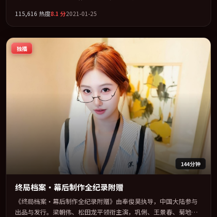
正宇联袂出演。公路、追车与心理战三线并进，张力持续堆叠。全
115,616
热度
8.1
分
2021-01-25
片以「动作」类型为骨架，在叙事、表演与视听上力求统一。定于
2021-07-25 在内地院线及主流平台同步亮相，2021 年度话题片中口
碑稳健，适合喜欢强情节与人物弧光的观众完整观看。
独播
144分钟
终局档案·幕后制作全纪录附赠
《终局档案·幕后制作全纪录附赠》由奉俊昊执导，中国大陆参与
出品与发行。梁朝伟、松田龙平领衔主演，巩俐、王景春、菊地凛