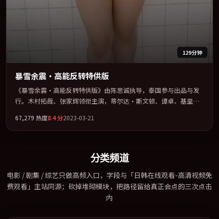
129分钟
暴雪余震·高能反转特供版
《暴雪余震·高能反转特供版》由陈思诚执导，泰国参与出品与发
行。木村拓哉、张家辉领衔主演，蒂尔达·斯文顿、谭卓、基里安
·墨菲、咏梅联袂出演。以冷峻镜头剖开都市缝隙里的人性温度。
67,279
热度
8.4
分
2023-03-21
全片以「剧情」类型为骨架，在叙事、表演与视听上力求统一。定
于 2023-08-01 在内地院线及主流平台同步亮相，2023 年度话题片
中口碑稳健，适合喜欢强情节与人物弧光的观众完整观看。
分类频道
电影 / 剧集 / 综艺只做高频入口，字段与「日韩在线观看-高清视频免
费观看」主站同源；砍掉堆砌模块，把路径留给真正会点的三次点击
内