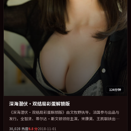
124分钟
深海潜伏·双结局彩蛋解锁版
《深海潜伏·双结局彩蛋解锁版》由文牧野执导，法国参与出品与
发行。全智贤、蒂尔达·斯文顿领衔主演，宋康昊、王凯联袂出
演。把一场意外写成对命运与选择的漫长追问。全片以「悬疑」类
30,028
热度
6.8
分
2018-11-01