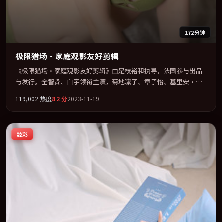
172分钟
极限猎场·家庭观影友好剪辑
《极限猎场·家庭观影友好剪辑》由是枝裕和执导，法国参与出品
与发行。全智贤、白宇领衔主演，菊地凛子、章子怡、基里安·墨
菲联袂出演。在信任崩塌与自我救赎之间反复拉扯。全片以「剧
119,002
热度
8.2
分
2023-11-19
情」类型为骨架，在叙事、表演与视听上力求统一。定于 2023-07-
23 在内地院线及主流平台同步亮相，2023 年度话题片中口碑稳健，
适合喜欢强情节与人物弧光的观众完整观看。
臻彩