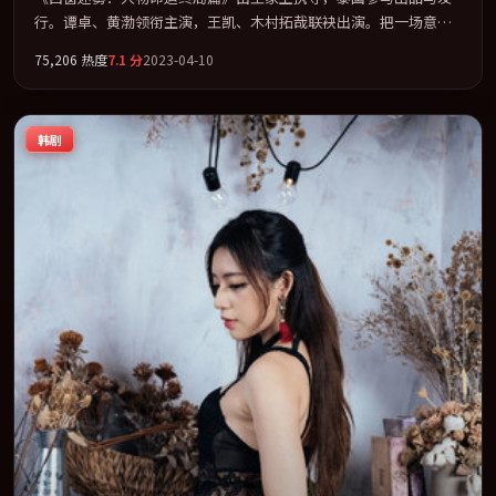
行。谭卓、黄渤领衔主演，王凯、木村拓哉联袂出演。把一场意外
写成对命运与选择的漫长追问。全片以「科幻」类型为骨架，在叙
75,206
热度
7.1
分
2023-04-10
事、表演与视听上力求统一。定于 2023-01-01 在内地院线及主流平
台同步亮相，2023 年度话题片中口碑稳健，适合喜欢强情节与人物
弧光的观众完整观看。
韩剧