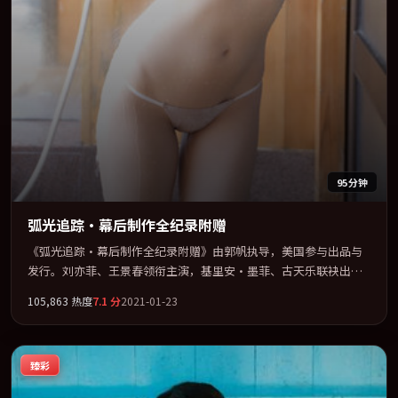
95分钟
弧光追踪·幕后制作全纪录附赠
《弧光追踪·幕后制作全纪录附赠》由郭帆执导，美国参与出品与
发行。刘亦菲、王景春领衔主演，基里安·墨菲、古天乐联袂出
演。公路、追车与心理战三线并进，张力持续堆叠。全片以「战
105,863
热度
7.1
分
2021-01-23
争」类型为骨架，在叙事、表演与视听上力求统一。定于 2021-10-
08 在内地院线及主流平台同步亮相，2021 年度话题片中口碑稳健，
适合喜欢强情节与人物弧光的观众完整观看。
臻彩