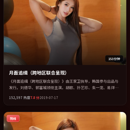
153分钟
月面追缉（跨地区联合呈现）
《月面追缉（跨地区联合呈现）》由王家卫执导，韩国参与出品与
发行。刘德华、郭富城领衔主演，胡歌、孙艺珍、朱一龙、易烊千
玺联袂出演。把一场意外写成对命运与选择的漫长追问。全片以
152,597
热度
7.8
分
2019-07-17
「喜剧」类型为骨架，在叙事、表演与视听上力求统一。定于
2019-10-28 在内地院线及主流平台同步亮相，2019 年度话题片中口
碑稳健，适合喜欢强情节与人物弧光的观众完整观看。
院线