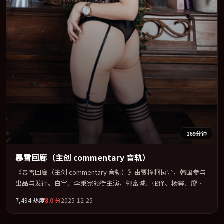
169分钟
暴雪回廊（主创 commentary 音轨）
《暴雪回廊（主创 commentary 音轨）》由贾樟柯执导，韩国参与
出品与发行。白宇、李秉宪领衔主演，郭富城、张译、杨幂、廖凡
联袂出演。把一场意外写成对命运与选择的漫长追问。全片以「剧
7,494
热度
8.0
分
2025-12-25
情」类型为骨架，在叙事、表演与视听上力求统一。定于 2025-05-
05 在内地院线及主流平台同步亮相，2025 年度话题片中口碑稳健，